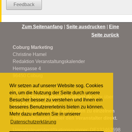
Feedback
Zum Seitenanfang
|
Seite ausdrucken
|
Eine
Seite zurück
Coburg Marketing
Christine Hamel
Redaktion Veranstaltungskalender
Herrngasse 4
96450 Coburg
Wir setzen auf unserer Website sog. Cookies
Tel 09561/89-8035
ein, um die Nutzung der Seite durch unsere
E-Mail:
Christine.Hamel@
coburg.de
oder über
Besucher besser zu verstehen und Ihnen ein
das Kontaktformular
.
besseres Benutzererlebnis bieten zu können.
Bitte kontaktieren Sie bei Fragen zu einzelnen
Mehr dazu erfahren Sie in unserer
Veranstaltungen immer den Veranstalter direkt.
Datenschutzerklärung
Umsatzsteueridentifikationsnummer: DE132462698