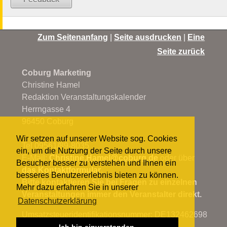
Zum Seitenanfang
|
Seite ausdrucken
|
Eine
Seite zurück
Coburg Marketing
Christine Hamel
Redaktion Veranstaltungskalender
Herrngasse 4
96450 Coburg
Wir setzen auf unserer Website sog. Cookies
Tel 09561/89-8035
ein, um die Nutzung der Seite durch unsere
E-Mail:
Christine.Hamel@
coburg.de
oder über
Besucher besser zu verstehen und Ihnen ein
das Kontaktformular
.
besseres Benutzererlebnis bieten zu können.
Bitte kontaktieren Sie bei Fragen zu einzelnen
Mehr dazu erfahren Sie in unserer
Veranstaltungen immer den Veranstalter direkt.
Datenschutzerklärung
Umsatzsteueridentifikationsnummer: DE132462698