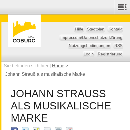
Hilfe
Stadtplan
Kontakt
Impressum/Datenschutzerklärung
Nutzungsbedingungen
RSS
Login
Registrierung
Sie befinden sich hier |
Home
>
Johann Strauß als musikalische Marke
JOHANN STRAUSS A
LS MUSIKALISCHE M
ARKE