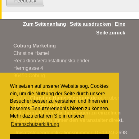
Feedback
Zum Seitenanfang
|
Seite ausdrucken
|
Eine
Seite zurück
Coburg Marketing
Christine Hamel
Redaktion Veranstaltungskalender
Herrngasse 4
96450 Coburg
Wir setzen auf unserer Website sog. Cookies
Tel 09561/89-8035
ein, um die Nutzung der Seite durch unsere
E-Mail:
Christine.Hamel@
coburg.de
oder über
Besucher besser zu verstehen und Ihnen ein
das Kontaktformular
.
besseres Benutzererlebnis bieten zu können.
Bitte kontaktieren Sie bei Fragen zu einzelnen
Mehr dazu erfahren Sie in unserer
Veranstaltungen immer den Veranstalter direkt.
Datenschutzerklärung
Umsatzsteueridentifikationsnummer: DE132462698