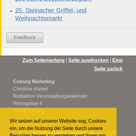
25. Steinacher Griffel- und
Weihnachtsmarkt
Feedback
Zum Seitenanfang
|
Seite ausdrucken
|
Eine
Seite zurück
Coburg Marketing
Christine Hamel
Redaktion Veranstaltungskalender
Herrngasse 4
96450 Coburg
Wir setzen auf unserer Website sog. Cookies
Tel 09561/89-8035
ein, um die Nutzung der Seite durch unsere
E-Mail:
Christine.Hamel@
coburg.de
oder über
Besucher besser zu verstehen und Ihnen ein