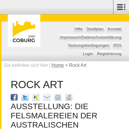
Hilfe
Stadtplan
Kontakt
Impressum/Datenschutzerklärung
Nutzungsbedingungen
RSS
Login
Registrierung
Sie befinden sich hier |
Home
>
Rock Art
ROCK ART
AUSSTELLUNG: DIE
FELSMALEREIEN DER
AUSTRALISCHEN