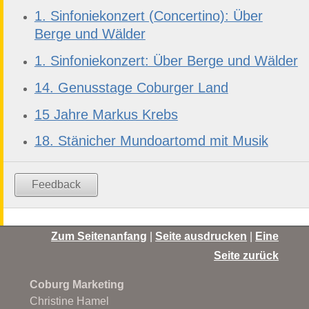
1. Sinfoniekonzert (Concertino): Über
Berge und Wälder
1. Sinfoniekonzert: Über Berge und Wälder
14. Genusstage Coburger Land
15 Jahre Markus Krebs
18. Stänicher Mundoartomd mit Musik
Feedback
Zum Seitenanfang
|
Seite ausdrucken
|
Eine
Seite zurück
Coburg Marketing
Christine Hamel