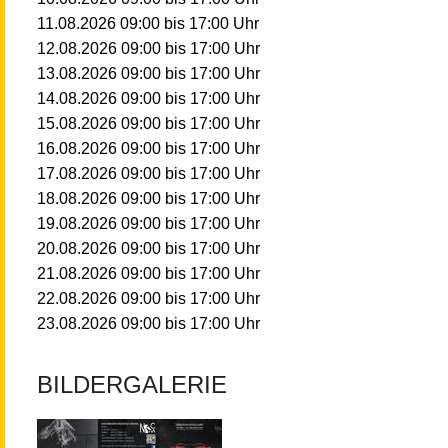
09:00
bis
17:00
Uhr
11.08.2026
09:00
bis
17:00
Uhr
12.08.2026
09:00
bis
17:00
Uhr
13.08.2026
09:00
bis
17:00
Uhr
14.08.2026
09:00
bis
17:00
Uhr
15.08.2026
09:00
bis
17:00
Uhr
16.08.2026
09:00
bis
17:00
Uhr
17.08.2026
09:00
bis
17:00
Uhr
18.08.2026
09:00
bis
17:00
Uhr
19.08.2026
09:00
bis
17:00
Uhr
20.08.2026
09:00
bis
17:00
Uhr
21.08.2026
09:00
bis
17:00
Uhr
22.08.2026
09:00
bis
17:00
Uhr
23.08.2026
09:00
bis
17:00
Uhr
24.08.2026
09:00
bis
17:00
Uhr
25.08.2026
BILDERGALERIE
09:00
bis
17:00
Uhr
26.08.2026
09:00
bis
17:00
Uhr
27.08.2026
09:00
bis
17:00
Uhr