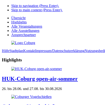
Skip to navigation (Press Enter).
Skip to main content (Press Enter).
Übersicht
Highlights
Alle Veranstaltungen
Alle Ausstellungen
Ansprechpartner
Hilfe
Stadtplan
Kontakt
Impressum/Datenschutzerklärung
Nutzungsbed
Highlights
HUK-Coburg open-air-sommer
26. bis 28.06. und 27.08. bis 30.08.2026