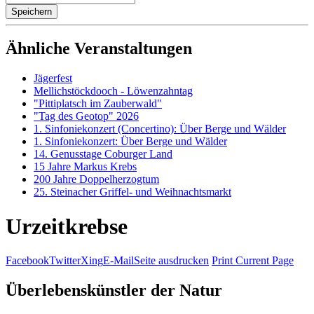
Ähnliche Veranstaltungen
Jägerfest
Mellichstöckdooch - Löwenzahntag
"Pittiplatsch im Zauberwald"
"Tag des Geotop" 2026
1. Sinfoniekonzert (Concertino): Über Berge und Wälder
1. Sinfoniekonzert: Über Berge und Wälder
14. Genusstage Coburger Land
15 Jahre Markus Krebs
200 Jahre Doppelherzogtum
25. Steinacher Griffel- und Weihnachtsmarkt
Urzeitkrebse
Facebook
Twitter
Xing
E-Mail
Seite ausdrucken
Print Current Page
Überlebenskünstler der Natur