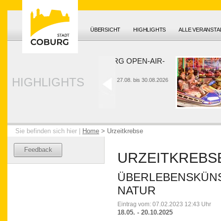
ÜBERSICHT
HIGHLIGHTS
ALLE VERANST
HUK-COBURG OPEN-AIR-
SOMMER
HIGHLIGHTS
26. bis 28.06. und 27.08. bis 30.08.2026
Sie befinden sich hier |
Home
>
Urzeitkrebse
Feedback
URZEITKREBS
ÜBERLEBENSKÜN
NATUR
Eintrag vom: 07.02.2023 12:43 Uhr
18.05. - 20.10.2025