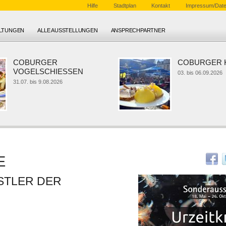
Hilfe
Stadtplan
Kontakt
Impressum/Date
ALTUNGEN
ALLE AUSSTELLUNGEN
ANSPRECHPARTNER
COBURGER
COBURGER KL
VOGELSCHIESSEN
03. bis 06.09.2026
31.07. bis 9.08.2026
E
STLER DER