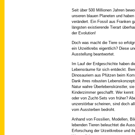
Seit über 500 Millionen Jahren bewo
unseren blauen Planeten und haben 
verändert. Ein Fossil aus Franken ga
längsten existierende Tierart überh
der Evolution!
Doch was macht die Tiere so erfolgr
ein Urzeitkrebs eigentlich? Diese u
Ausstellung beantwortet.
Im Lauf der Erdgeschichte haben die
Lebensräume für sich entdeckt. Ber
Dinosauriern aus Pfützen beim Ko
Dank ihres robusten Lebenskonzepts 
Natur wahre Überlebenskünstler, sie
Kinderzimmer geschafft. Wer kennt 
oder von Zucht-Sets von früher? Ab
unzerstörbar scheinen, sind doch al
vom Aussterben bedroht.
Anhand von Fossilien, Modellen, Bil
lebenden Tieren beleuchtet die Auss
Erforschung der Urzeitkrebse und ih