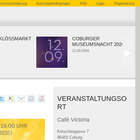
nschutzerklärung
Nutzungsbedingungen
RSS
Login
Registrierung
ÖSSMARKT
COBURGER
MUSEUMSNACHT 2026
12.09.2026
VERANSTALTUNGSO
RT
Café Victoria
Ketschengasse 7
96450 Coburg