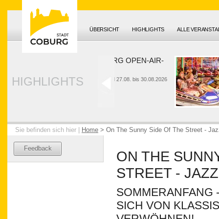
ÜBERSICHT
HIGHLIGHTS
ALLE VERANST
HUK-COBURG OPEN-AIR-
SOMMER
HIGHLIGHTS
26. bis 28.06. und 27.08. bis 30.08.2026
Sie befinden sich hier |
Home
>
On The Sunny Side Of The Street - Jaz
Feedback
ON THE SUNNY
STREET - JAZ
SOMMERANFANG -
SICH VON KLASSI
VERWÖHNEN!