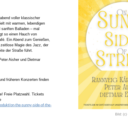
bend voller klassischer
ielt mit warmen, lebendigen
 sanften Balladen – mal
ngt so einen Hauch von
Café. Ein Abend zum Genießen,
 zeitlose Magie des Jazz, der
te der Straße führt.
 Peter Aisher und Dietmar
und früheren Konzerten finden
e! Freie Platzwahl. Tickets
e
rodukt/on-the-sunny-side-of-the-
Bild: (c