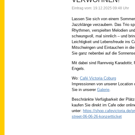
Eintrag vom: 19.12.2025 09:48 Uhr
Lassen Sie sich von einem Sommera
Jazzklänge verzaubern. Das Trio sp
Rhythmen, verspielten Melodien und
schwungvoll, mal sinnlich – und bri
Leichtigkeit und Lebensfreude ins 
Mitschwingen und Eintauchen in die
Sie ganz nebenbei auf die Sonnensei
Mit dabei sind Rannveig Karadottir,
Engels.
Wo:
Café Victoria Coburg
Impressionen von unserer Location 
Sie in unserer
Galerie
.
Beschränkte Verfügbarkeit der Plätz
kaufen Sie direkt im Cafe oder onlin
unter:
https://shop.cafevictoria.de/p
street-06-06-26-konzertticket